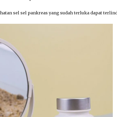
atan sel sel pankreas yang sudah terluka dapat terlin