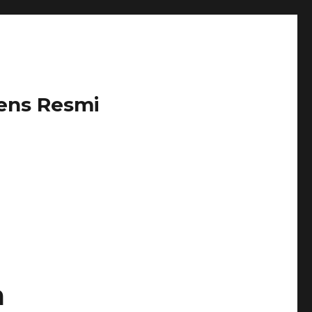
iens Resmi
a