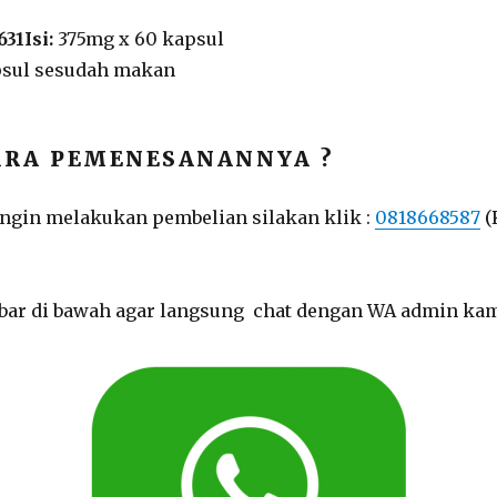
31Isi:
375mg x 60 kapsul
psul sesudah makan
RA PEMENESANANNYA ?
ingin melakukan pembelian silakan klik :
0818668587
(
ambar di bawah agar langsung chat dengan WA admin ka