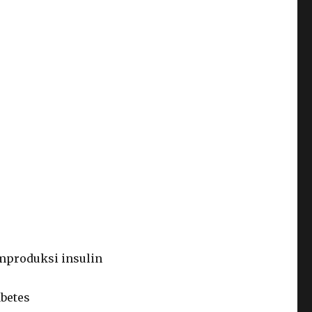
emproduksi insulin
betes